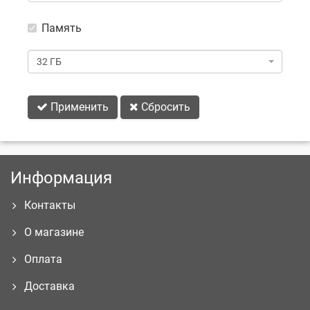
Память
Память
32 ГБ
Применить
Сбросить
Информация
Контакты
О магазине
Оплата
Доставка